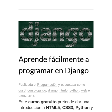
Aprende fácilmente a
programar en Django
Publicada el
Programación
y etiquetada como
css3
,
curso-django
,
django
,
html5
,
python
,
web
el
23/07/2014
.
Este
curso gratuito
pretende dar una
introducción a
HTML5
,
CSS3
,
Python
y