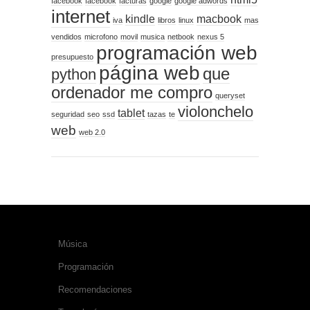
facebook
facebook
facturas
google
google adwords
internet
kindle
macbook
iva
libros
linux
mas
vendidos
microfono
movil
musica
netbook
nexus 5
programación web
presupuesto
página web
que
python
ordenador me compro
queryset
violonchelo
tablet
seguridad
seo
ssd
tazas
te
web
web 2.0
CATEGORÍAS
Música
Programación
Recomendaciones