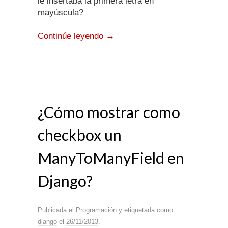
le insertaba la primera letra en
mayúscula?
Continúe leyendo
→
¿Cómo mostrar como
checkbox un
ManyToManyField en
Django?
Publicada el
Programación
y etiquetada como
django
el
26/11/2013
.