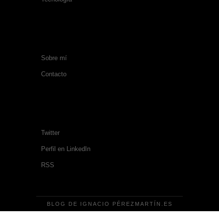
SOBRE MÍ
Sobre mí
Contacto
SÍGUEME
Twitter
Perfil en LinkedIn
RSS
BLOG DE IGNACIO
PÉREZMARTÍN.ES