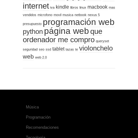
internet
kindle
macbook
iva
libros
linux
mas
vendidos
microfono
movil
musica
netbook
nexus 5
programación web
presupuesto
página web
que
python
ordenador me compro
queryset
violonchelo
tablet
seguridad
seo
ssd
tazas
te
web
web 2.0
CATEGORÍAS
Música
Programación
Recomendaciones
Tecnología