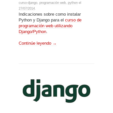
curso-django
,
programación web
,
python
el
27/07/2014
.
Indicaciones sobre como instalar
Python y Django para el
curso de
programación web utilizando
Django/Python
.
Continúe leyendo
→