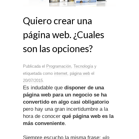
Quiero crear una
página web. ¿Cuales
son las opciones?
Publicada el
Programación
,
Tecnología
y
etiquetada como
internet
,
página web
el
20/07/2015
.
Es indudable que
disponer de una
página web para un negocio se ha
convertido en algo casi obligatorio
pero hay una gran incertidumbre a la
hora de conocer
qué página web es la
más conveniente
.
Siempre escucho la misma frase: «
lo