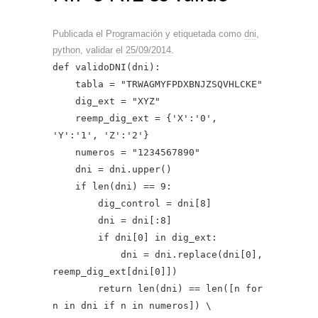
Publicada el
Programación
y etiquetada como
dni
,
python
,
validar
el
25/09/2014
.
def validoDNI(dni):
tabla = "TRWAGMYFPDXBNJZSQVHLCKE"
dig_ext = "XYZ"
reemp_dig_ext = {'X':'0',
'Y':'1', 'Z':'2'}
numeros = "1234567890"
dni = dni.upper()
if len(dni) == 9:
dig_control = dni[8]
dni = dni[:8]
if dni[0] in dig_ext:
dni = dni.replace(dni[0],
reemp_dig_ext[dni[0]])
return len(dni) == len([n for
n in dni if n in numeros]) \