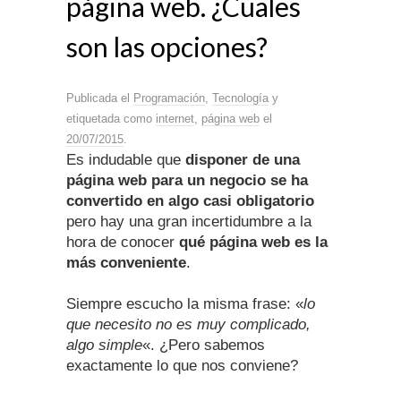
página web. ¿Cuales
son las opciones?
Publicada el
Programación
,
Tecnología
y
etiquetada como
internet
,
página web
el
20/07/2015
.
Es indudable que
disponer de una
página web para un negocio se ha
convertido en algo casi obligatorio
pero hay una gran incertidumbre a la
hora de conocer
qué página web es la
más conveniente
.
Siempre escucho la misma frase: «
lo
que necesito no es muy complicado,
algo simple
«. ¿Pero sabemos
exactamente lo que nos conviene?