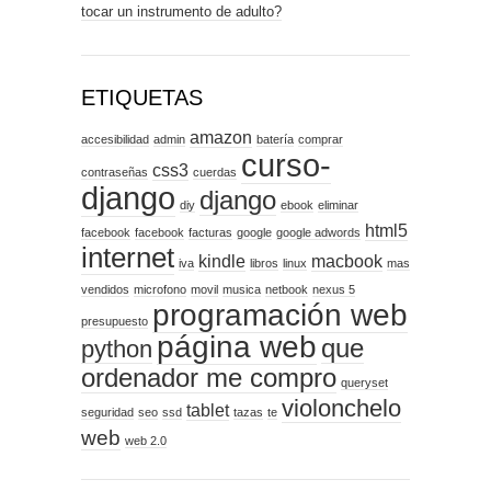
tocar un instrumento de adulto?
ETIQUETAS
amazon
accesibilidad
admin
batería
comprar
curso-
css3
contraseñas
cuerdas
django
django
diy
ebook
eliminar
html5
facebook
facebook
facturas
google
google adwords
internet
kindle
macbook
iva
libros
linux
mas
vendidos
microfono
movil
musica
netbook
nexus 5
programación web
presupuesto
página web
que
python
ordenador me compro
queryset
violonchelo
tablet
seguridad
seo
ssd
tazas
te
web
web 2.0