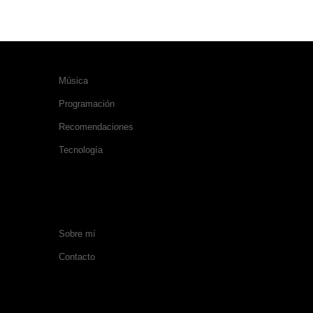
CATEGORÍAS
Música
Programación
Recomendaciones
Tecnología
SOBRE MÍ
Sobre mí
Contacto
SÍGUEME