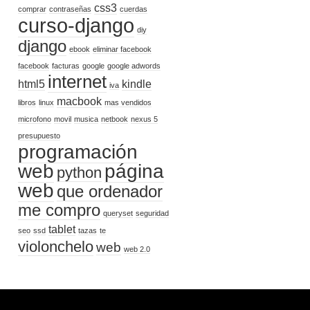
css3
comprar
contraseñas
cuerdas
curso-django
diy
django
ebook
eliminar facebook
facebook
facturas
google
google adwords
internet
html5
kindle
iva
macbook
libros
linux
mas vendidos
microfono
movil
musica
netbook
nexus 5
presupuesto
programación
web
página
python
web
que ordenador
me compro
queryset
seguridad
tablet
seo
ssd
tazas
te
violonchelo
web
web 2.0
UEME