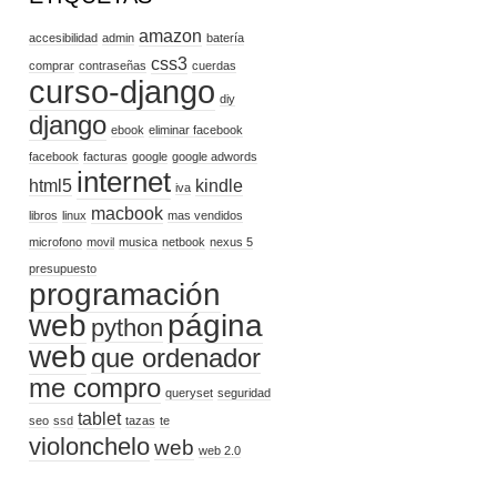
amazon
accesibilidad
admin
batería
css3
comprar
contraseñas
cuerdas
curso-django
diy
django
ebook
eliminar facebook
facebook
facturas
google
google adwords
internet
html5
kindle
iva
macbook
libros
linux
mas vendidos
microfono
movil
musica
netbook
nexus 5
presupuesto
programación
web
página
python
web
que ordenador
me compro
queryset
seguridad
tablet
seo
ssd
tazas
te
violonchelo
web
web 2.0